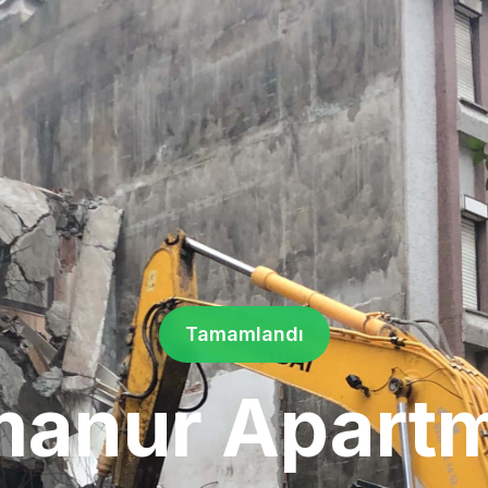
Tamamlandı
anur Apart