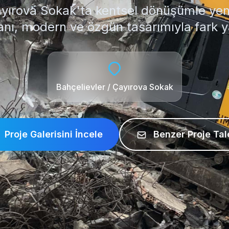
ayırova Sokak'ta kentsel dönüşümle ye
nı, modern ve özgün tasarımıyla fark ya
Bahçelievler / Çayırova Sokak
Proje Galerisini İncele
Benzer Proje Tal