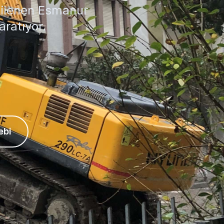
nilenen Esmanur
ratıyor.
ebi