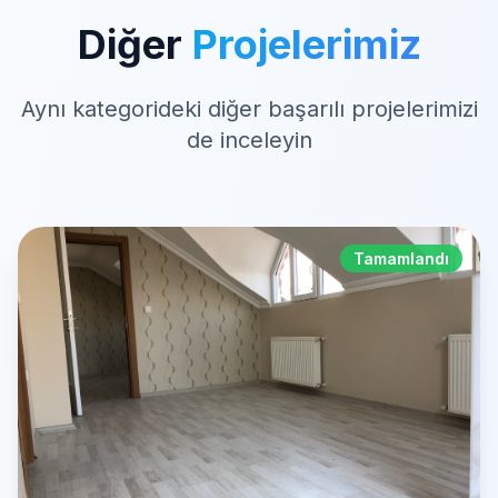
Tamamlandı
Kotanoğlu Apartmanı 1
Bahçelievler Yaprak Sokak'ta yer alan
Kotanoğlu Apartmanı, kentsel dönüşüm projesi
olarak modern yaşam alanları sunuyor.