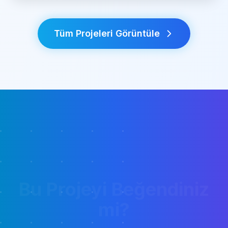
Bu Projeyi Beğendiniz
mi?
Sizin için de Berat Apartmanı benzeri
kalitede projeler gerçekleştirebiliriz. Uzman
ekibimizle hayalinizdeki projeyi birlikte
planlayalım.
Benzer Proje Talebi