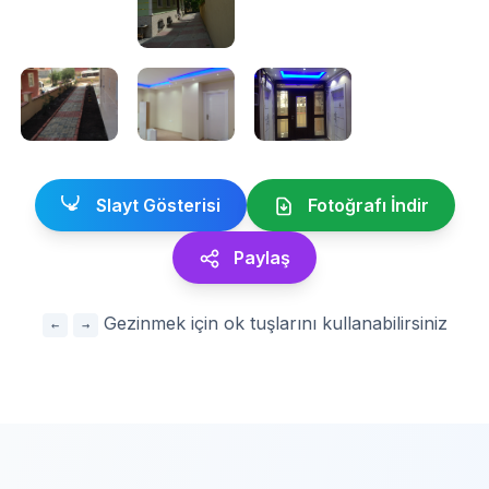
Slayt Gösterisi
Fotoğrafı İndir
Paylaş
Gezinmek için ok tuşlarını kullanabilirsiniz
←
→
Diğer
Projelerimiz
Aynı kategorideki diğer başarılı projelerimizi
de inceleyin