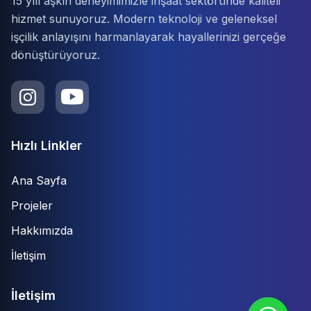
Hızlı Linkler
Ana Sayfa
Projeler
Hakkımızda
İletişim
İletişim
İstanbul, Türkiye
+90 (536) 578 16 88
codekssyapi@hotmail.com