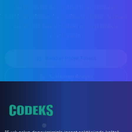
📞 Hemen Arayın
15 yılı aşkın deneyimimizle inşaat sektöründe kaliteli
hizmet sunuyoruz. Modern teknoloji ve geleneksel
işçilik anlayışını harmanlayarak hayallerinizi gerçeğe
dönüştürüyoruz.