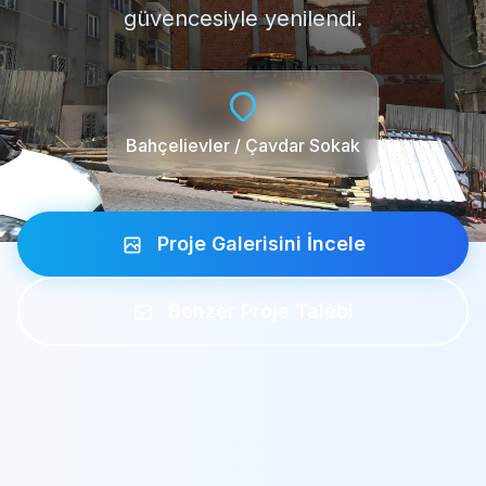
güvencesiyle yenilendi.
Bahçelievler / Çavdar Sokak
Proje Galerisini İncele
Benzer Proje Talebi